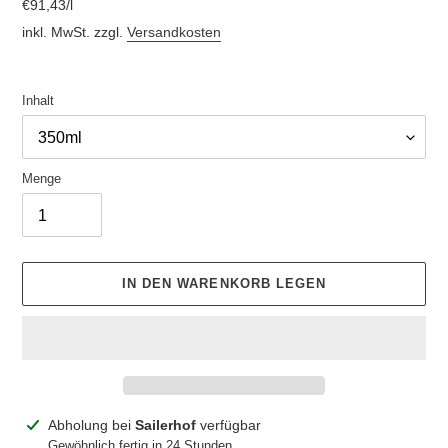
pro
€91,43
/
l
Preis
Einzelpreis
inkl. MwSt. zzgl.
Versandkosten
Inhalt
Menge
IN DEN WARENKORB LEGEN
Produkt
Abholung bei
Sailerhof
verfügbar
wird
Gewöhnlich fertig in 24 Stunden